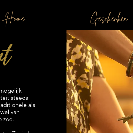
Home
Geschenken
nt
mogelijk
teit steeds
aditionele als
owel van
e zee.