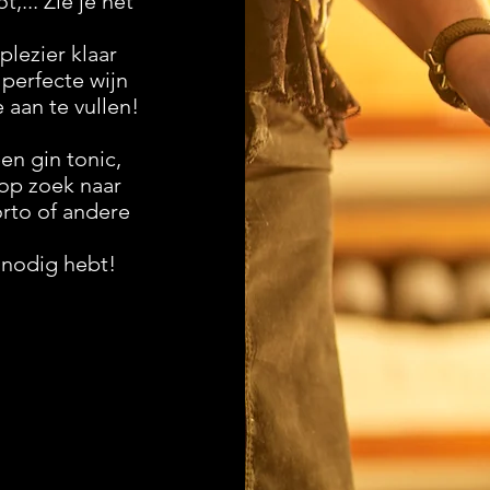
,... Zie je het
plezier klaar
 perfecte wijn
 aan te vullen!
een gin tonic,
op zoek naar
rto of andere
 nodig hebt!